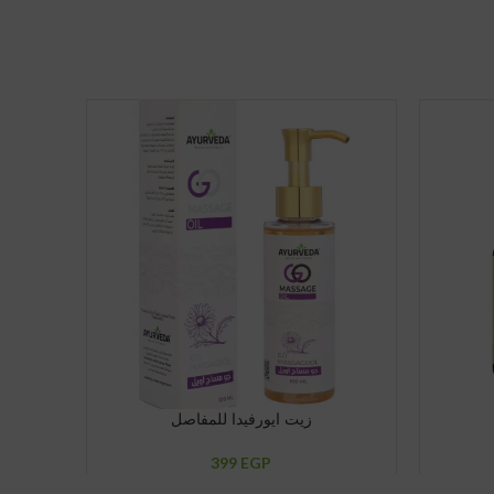
LD OUT
زيت ايورفيدا للمفاصل
399
EGP