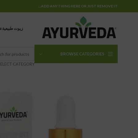
ADD ANYTHING HERE OR JUST REMOVE IT…
زيوت طبيعية
عن
BROWSE CATEGORIES
SELECT CATEGORY