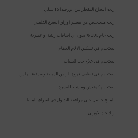
زيت النعناع المقطر من ايورفيدا 15 مللي
زيت مستخلص من تقطير اوراق النعناع الفلفلي
زيت خام 100 % بدون اي اضافات زيتية او عطرية
يستخدم في تسكين الالام العظام
يستخدم في علاج حب الشباب
يستخدم في تنظيف فروة الراس الدهنية وصدفية الراس
يستخدم كمنعش ومنشط للبشرة
المنتج حاصل علي موافقة التداول في اسواق المانيا
والاتحاد الاوربي