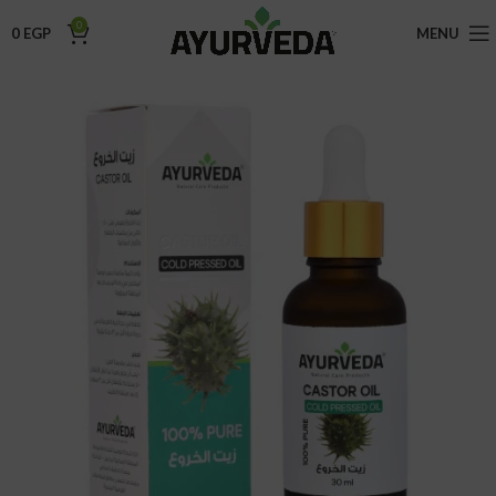
0
0
EGP
MENU