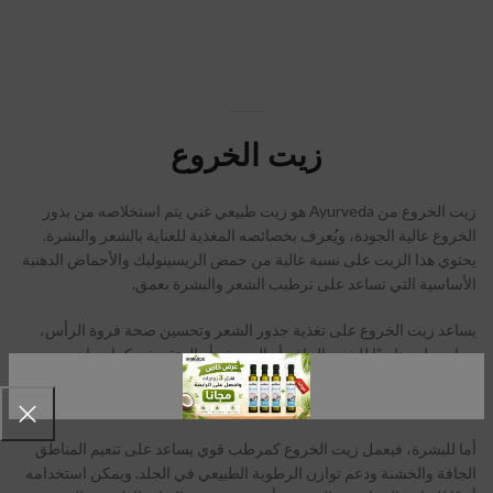
زيت الخروع
زيت الخروع من Ayurveda هو زيت طبيعي غني يتم استخلاصه من بذور
الخروع عالية الجودة، ويُعرف بخصائصه المغذية للعناية بالشعر والبشرة.
يحتوي هذا الزيت على نسبة عالية من حمض الريسينوليك والأحماض الدهنية
الأساسية التي تساعد على ترطيب الشعر والبشرة بعمق.
يساعد زيت الخروع على تغذية جذور الشعر وتحسين صحة فروة الرأس،
مما يجعله مناسبًا للشعر الجاف أو الضعيف أو المتقصف. كما يساهم
الاستخدام المنتظم في تقوية الشعر وتحسين ملمسه ومنحه مظهرًا أكثر
كثافة ولمعانًا.
أما للبشرة، فيعمل زيت الخروع كمرطب قوي يساعد على تنعيم المناطق
الجافة والخشنة ودعم توازن الرطوبة الطبيعي في الجلد. ويمكن استخدامه