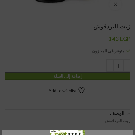
Click to enlarge
زيت البردقوش
143
EGP
متوفر في المخزون
إضافة إلى السلة
Add to wishlist
الوصف
زيت البردقوش
زيت البردقوش الطبيعي من ايورفيدا 15 مللي