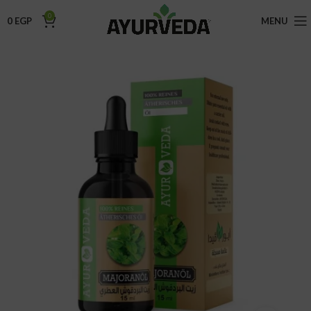
0
0
EGP
MENU