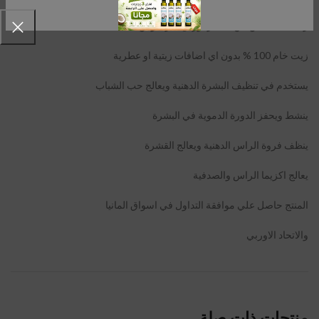
زيت مستخلص من تقطير اوراق البردقوش
زيت خام 100 % بدون اي اضافات زيتية او عطرية
يستخدم في تنظيف البشرة الدهنية ويعالج حب الشباب
ينشط ويحفز الدورة الدموية في البشرة
ينظف فروة الراس الدهنية ويعالج القشرة
يعالج اكزيما الراس والصدفية
المنتج حاصل علي موافقة التداول في اسواق المانيا
والاتحاد الاوربي
منتجات ذات صلة