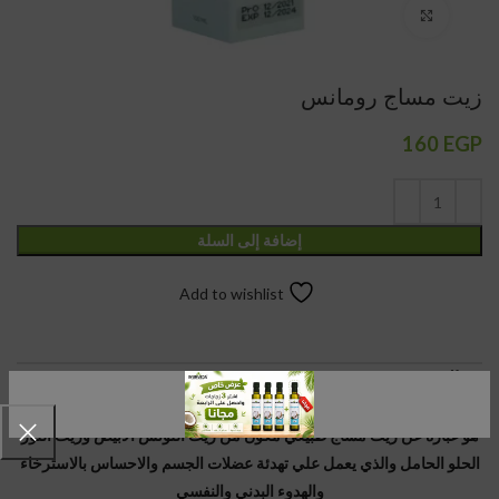
Click to enlarge
زيت مساج رومانس
160
EGP
إضافة إلى السلة
Add to wishlist
الوصف
زيت ايورفيدا مساج الرومانسية
هو عبارة عن زيت مساج طبيعي مكون من زيت اللوتس الأبيض وزيت اللوز
الحلو الحامل والذي يعمل علي تهدئة عضلات الجسم والاحساس بالاسترخاء
والهدوء البدني والنفسي