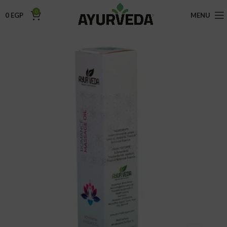
0
0
EGP
MENU