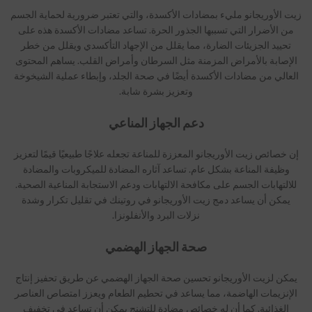
زيت الأوريجانو مليء بمضادات الأكسدة، والتي تعتبر ضرورية لحماية الجسم
من الأضرار التي تسببها الجذور الحرة. تساعد مضادات الأكسدة هذه على
تحييد الجزيئات الضارة، مما يقلل من الإجهاد التأكسدي ويقلل من خطر
الإصابة بالأمراض المزمنة مثل السرطان وأمراض القلب. يساهم المحتوى
العالي من مضادات الأكسدة أيضًا في صحة الجلد، وإبطاء عملية الشيخوخة
وتعزيز بشرة شابة.
دعم الجهاز المناعي
إن خصائص زيت الأوريجانو المعززة للمناعة تجعله علاجًا طبيعيًا قيمًا لتعزيز
وظيفة المناعة بشكل عام. تساعد آثاره المضادة للميكروبات والمضادة
للالتهابات الجسم على مكافحة الالتهابات ودعم الاستجابة المناعية الصحية.
يمكن أن يساعد دمج زيت الأوريجانو في روتينك في تقليل تكرار وشدة
نزلات البرد والأنفلونزا.
صحة الجهاز الهضمي
يمكن لزيت الأوريجانو تحسين صحة الجهاز الهضمي عن طريق تحفيز إنتاج
الإنزيمات الهاضمة، مما يساعد في تحطيم الطعام ويعزز امتصاص العناصر
الغذائية. كما أن له خصائص مضادة للتشنج يمكن أن تساعد في تخفيف