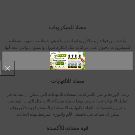
مضاد للميكروبات
واحدة من فوائد زيت الأوريجانو المعروفة هي خصائصه القوية المضادة
للميكروبات. يحتوي على مركبات مثل الكارفاكرول والثيمول، والتي ثبت أنها
تمنع نمو البكتيريا والفطريات والفيروسات. يمكن استخدام زيت الأوريجانو
لعلاج الالتهابات البكتيرية والالتهابات الفطرية مثل قدم الرياضي وحتى بعض
الالتهابات الفيروسية.
مضاد للالتهابات
زيت الأوريجانو غني بالمركبات المضادة للالتهابات التي يمكن أن تساعد في
تقليل الالتهاب في الجسم. وهذا يجعله مفيدًا لحالات مثل التهاب المفاصل
والربو واضطرابات الجلد الالتهابية. الاستخدام المنتظم لزيت الأوريجانو
يمكن أن يساعد في تخفيف الألم والتورم المرتبط بهذه الحالات.
قوة مضادة للأكسدة