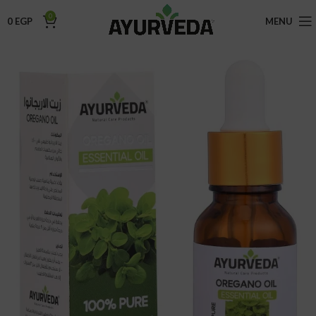
0
0
EGP
MENU