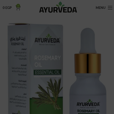
0
0
EGP
MENU