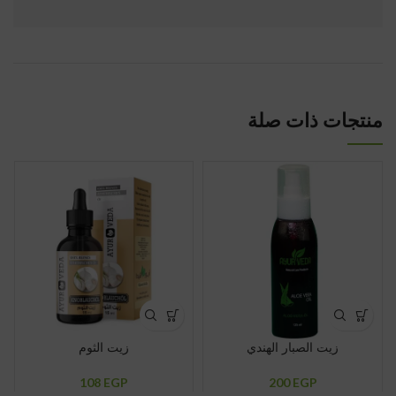
منتجات ذات صلة
زيت الصبار الهندي
زيت الثوم
108
EGP
200
EGP