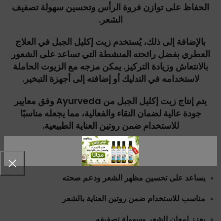
الحفاظ على توازن فروة الرأس وتحسين سهولة تصفيف
الشعر.
بالإضافة إلى ذلك، يُستخدم زيت إكليل الجبل في العلاج
العطري بفضل رائحته المنشطة التي تساعد على الشعور
بالانتعاش وزيادة التركيز. يمكن مزجه مع الزيوت الحاملة
لاستخدامه في التدليك أو إضافته إلى أجهزة التبخير.
يتم إنتاج زيت إكليل الجبل من Ayurveda وفق معايير
جودة عالية لضمان النقاء والفعالية، مما يجعله مناسبًا
للاستخدام ضمن روتين العناية الطبيعية.
زيت إكليل الجبل عالي الجودة برائحة عشبية منعشة
يساعد على تحسين مظهر الشعر ودعم صحته
مناسب للاستخدام ضمن روتين العناية بالشعر
يعزز لمعان الشعر وسهولة تصفيفه