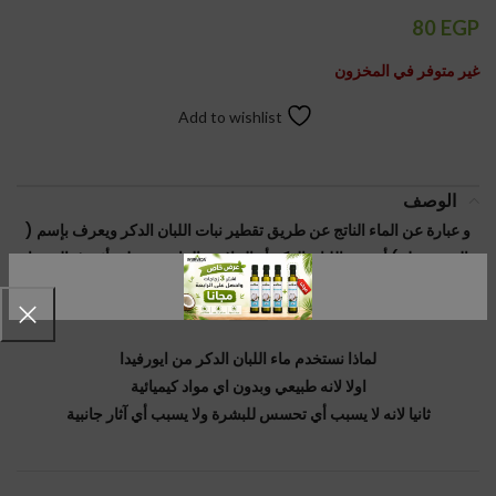
80
EGP
غير متوفر في المخزون
Add to wishlist
الوصف
و عبارة عن الماء الناتج عن طريق تقطير نبات اللبان الدكر ويعرف بإسم (
الهيدرسول ) أو روح اللبان الدكر أو الخلاصة المائية وهو له تأثير فعال جدا
علي البشرة والجسم
لماذا نستخدم ماء اللبان الدكر من ايورفيدا
اولا لانه طبيعي وبدون اي مواد كيميائية
ثانيا لانه لا يسبب أي تحسس للبشرة ولا يسبب أي آثار جانبية