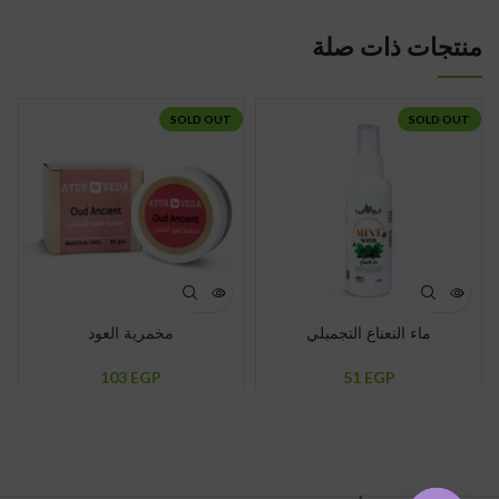
منتجات ذات صلة
SOLD OUT
SOLD OUT
ماء النعناع التجميلي
مخمرية العود
103
EGP
51
EGP